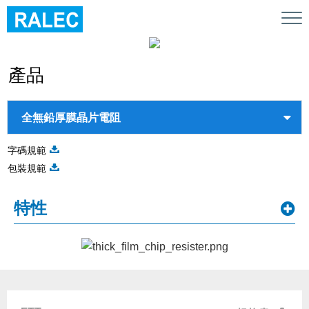
Tog
nav
產品
字碼規範
包裝規範
特性