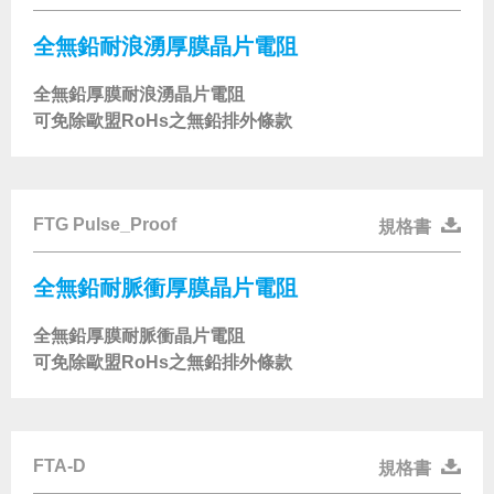
全無鉛耐浪湧厚膜晶片電阻
全無鉛厚膜耐浪湧晶片電阻
可免除歐盟RoHs之無鉛排外條款
FTG Pulse_Proof
規格書
全無鉛耐脈衝厚膜晶片電阻
全無鉛厚膜耐脈衝晶片電阻
可免除歐盟RoHs之無鉛排外條款
FTA-D
規格書