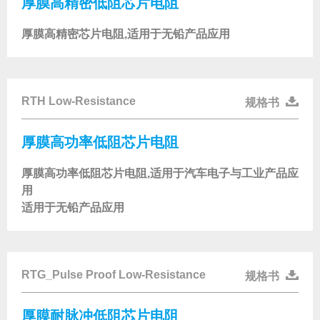
厚膜高精密低阻芯片电阻
厚膜高精密芯片电阻,适用于无铅产品应用
RTH Low-Resistance
规格书
厚膜高功率低阻芯片电阻
厚膜高功率低阻芯片电阻,适用于汽车电子与工业产品应
用
适用于无铅产品应用
RTG_Pulse Proof Low-Resistance
规格书
厚膜耐脉冲低阻芯片电阻